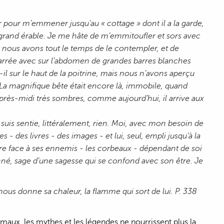
 pour m’emmener jusqu’au « cottage » dont il a la garde,
grand érable. Je me hâte de m’emmitoufler et sors avec
et nous avons tout le temps de le contempler, et de
 barrée avec sur l’abdomen de grandes barres blanches
ît-il sur le haut de la poitrine, mais nous n’avons aperçu
a magnifique bête était encore là, immobile, quand
ès-midi très sombres, comme aujourd’hui, il arrive aux
suis sentie, littéralement, rien. Moi, avec mon besoin de
- des livres - des images - et lui, seul, empli jusqu’à la
 faire face à ses ennemis - les corbeaux - dépendant de soi
onné, sage d’une sagesse qui se confond avec son être. Je
us donne sa chaleur, la flamme qui sort de lui. P. 338
maux, les mythes et les légendes ne nourrissent plus la