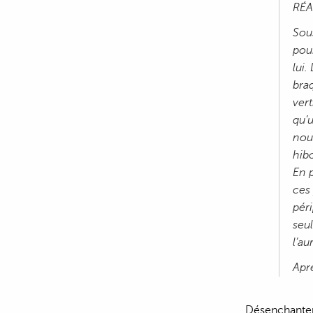
RÉA
Sou
pou
lui.
bra
vert
qu’
nou
hibo
En p
ces 
péri
seul
l’au
Apr
Désenchanteme