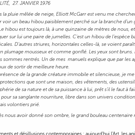
LITÉ, 27. JANVIER 1976
s la pluie mêlée de neige, Elliott McGarr est venu me chercher
r voir un beau hibou paisiblement perché sur la branche d’un 
 Le hibou est toujours là, à une quinzaine de mètres de nous, 
quer sur lui une paire de jumelles. C'est un hibou de l'espèce
icales. D’autres striures, horizontales celles-là, se voient para
un plumage mousseux et comme gonflé. Les yeux sont bruns. L
s sommes rentrés. Un de mes manuels explique que par les apr
ux de sortir de meilleure heure.
résence de la grande créature immobile et silencieuse, je me 
protections que sont une maison, des vêtements, des ustensiles 
phérie de sa nature et de sa puissance à lui, prêt s’il le faut à
 pour sa sanglante nourriture, libre dans son univers conditi
rais volontiers prié.
ès nous avoir donné son ombre, le grand bouleau centenaire no
nts et désillusions contemporaines : aujourd'hui l'Art, les ani