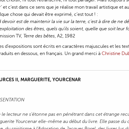
 et c'est dans ce sens que je réalise mon travail artistique et aus
que chose qui devait être exprimé, c'est tout ! :
devoir est de maintenir la vie sur la terre, c'est à dire de ne
exploitation des êtres, quels qu'ils soient, quelle que soit leur
Émission TV,
Terre des bêtes
, A2, 1982
res d'expositions sont écrits en caractères majuscules et les tex
 traduits en dessous, en français. Un grand merci à
Christine Du
OURCES II, MARGUERITE, YOURCENAR
ÉSENTATION
 le lecteur ne s'étonne pas en pénétrant dans cet étrange rec
guerite Yourcenar elle-même au début du livre. Elle passe du 
e, du spiritisme à l'Adoration de Jacques Borel, des livres lus 