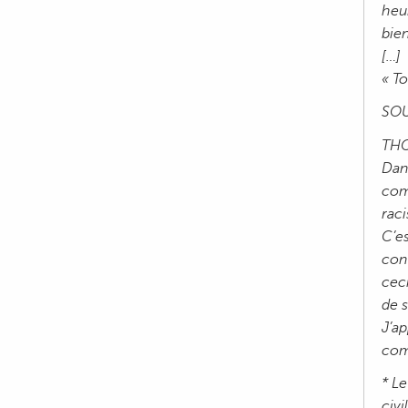
heur
bie
[…]
« T
SOU
THO
Dan
comm
raci
C’e
conf
cec
de s
J’ap
comp
* Le
civi