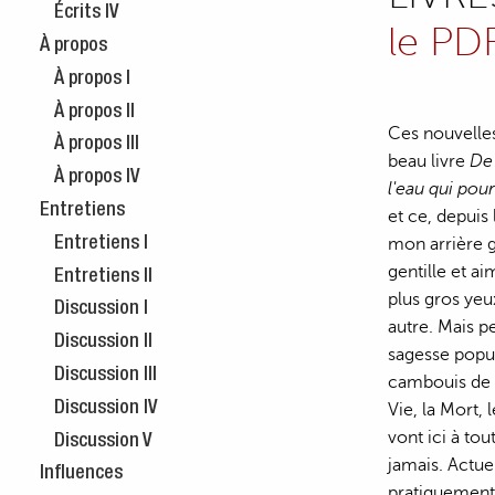
Écrits IV
le PD
À propos
À propos I
À propos II
Ces nouvelles
À propos III
beau livre
De 
À propos IV
l'eau qui pour
Entretiens
et ce, depuis
mon arrière g
Entretiens I
gentille et a
Entretiens II
plus gros yeu
Discussion I
autre. Mais p
Discussion II
sagesse popul
Discussion III
cambouis de t
Discussion IV
Vie, la Mort,
vont ici à to
Discussion V
jamais. Actue
Influences
pratiquement 