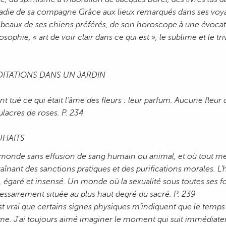
adie de sa compagne Grâce aux lieux remarqués dans ses voyage
beaux de ses chiens préférés, de son horoscope à une évocation
osophie, « art de voir clair dans ce qui est », le sublime et le triv
ITATIONS DANS UN JARDIN
ont tué ce qui était l’âme des fleurs : leur parfum. Aucune fleur
lacres de roses. P. 234
UHAITS
monde sans effusion de sang humain ou animal, et où tout m
raînant des sanctions pratiques et des purifications morale
e, égaré et insensé. Un monde où la sexualité sous toutes ses
essairement située au plus haut degré du sacré. P. 239
est vrai que certains signes physiques m’indiquent que le temps
e. J'ai toujours aimé imaginer le moment qui suit immédiate