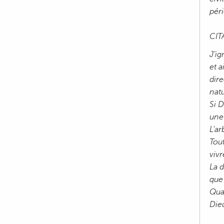
péri
CIT
J’ig
et a
dire
natu
Si D
une
L'a
Tout
viv
La d
que
Qua
Dieu