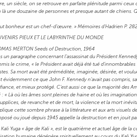
e, un siècle, on se retrouve en parfaite plénitude parmi ceux qu
n là une douzaine de personnes et presque autant de chiens. 
out bonheur est un chef-d’œuvre. »
Mémoires d'Hadrien
P. 28
VENIRS PIEUX ET LE LABYRINTHE DU MONDE
MAS MERTON Seeds of Destruction, 1964
s un paragraphe concernant l’assassinat du Président Kennedy,
is le crime, « le Président avait déjà été tué d’innombrables fo
stes. Sa mort avait été préméditée, imaginée, désirée, et voulu
st évidemment ce que John F. Kennedy n’avait pas compris, sans
iance, et mieux protégé. C’est aussi ce que la majorité des A
i : « Là où les âmes sont pleines de haine et où les imaginati
upplices, de revanche et de mort, la violence et la mort inév
plique cette sombre phrase à la littérature et aux arts visuels d
osé ou joué depuis 1945 appelle la destruction et en jouit par
 Kali Yuga « âge de Kali », est le quatrième et actuel âge de 
lisation humaine dégénère spirituellement au cours du Kali Yug