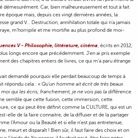
fié démesurément. Car, bien malheureusement et tout à fait
otre époque mais, depuis ces vingt dernières années, la
tesse grand V… Destruction, annihilation totale qui n'a jamais
ffraye, m'horripile et me mortifie au plus profond de moi-
luences V - Philosophie, littérature, cinéma
, écrits en 2012,
nt plus longs encore que précédemment. J'en ai pris exemple
ent des chapitres entiers de livres, ce qui m'a paru étrange
avait demandé pourquoi elle perdait beaucoup de temps à
ait répondu cela : «
Qu'un homme ait écrit de très beaux
 moi qui les écris, franchement, je ne vois pas la différence.
l me semble que cette fusion, cette immersion, cette
ure, ce qui peut être définit comme la CULTURE, qui est un
-elle de la faire connaitre, de la diffuser et de la partager
mme l'Amour ou la Beauté et si elle n'est pas entretenue,
meurt et disparaît ! Bien sûr, il faut faire des choix et on
sous l'égide de Yourcenar, il faudrait peut-être faire notre