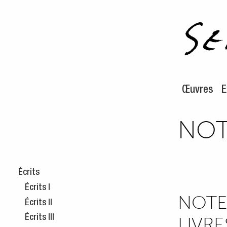
Aller au m
Aller au c
Œuvres
E
NOT
Écrits
Écrits I
NOTES
Écrits II
Écrits III
LIVRE