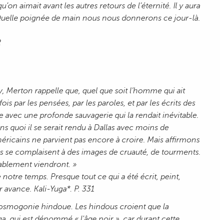
’on aimait avant les autres retours de l’éternité. Il y aura
Quelle poignée de main nous nous donnerons ce jour-là.
2
 Merton rappelle que, quel que soit l’homme qui ait
is par les pensées, par les paroles, et par les écrits des
e avec une profonde sauvagerie qui la rendait inévitable.
 quoi il se serait rendu à Dallas avec moins de
méricains ne parvient pas encore à croire. Mais affirmons
ons se complaisent à des images de cruauté, de tourments.
itablement viendront. »
e notre temps. Presque tout ce qui a été écrit, peint,
 avance. Kali-Yuga*. P. 331
la cosmogonie hindoue. Les hindous croient que la
a, qui est dénommé « l'âge noir », car durant cette