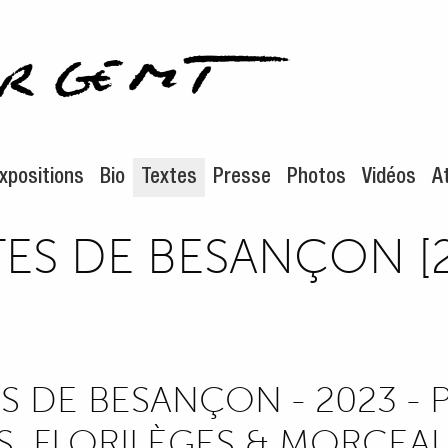
enu de navigation
ontenu principal
xpositions
Bio
Textes
Presse
Photos
Vidéos
At
ES DE BESANÇON [2
 DE BESANÇON - 2023 - P
S, FLORILÈGES & MORCEAU