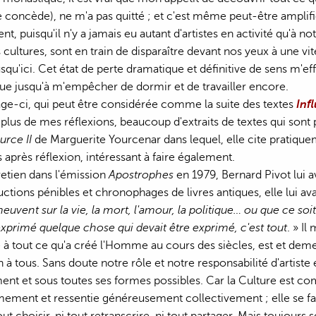
e concède), ne m'a pas quitté ; et c'est même peut-être ampli
t, puisqu'il n'y a jamais eu autant d'artistes en activité qu'à n
 cultures, sont en train de disparaître devant nos yeux à une vi
jusqu'ici. Cet état de perte dramatique et définitive de sens m'e
e jusqu'à m'empêcher de dormir et de travailler encore.
ge-ci, qui peut être considérée comme la suite des textes
Inf
en plus de mes réflexions, beaucoup d'extraits de textes qui so
urce II
de Marguerite Yourcenar dans lequel, elle cite pratiquem
 après réflexion, intéressant à faire également.
retien dans l'émission
Apostrophes
en 1979, Bernard Pivot lui 
ductions pénibles et chronophages de livres antiques, elle lui av
euvent sur la vie, la mort, l'amour, la politique… ou que ce soit
primé quelque chose qui devait être exprimé, c'est tout
. » I
à tout ce qu'a créé l'Homme au cours des siècles, est et deme
tous. Sans doute notre rôle et notre responsabilité d'artiste est
ment et sous toutes ses formes possibles. Car la Culture est co
mement et ressentie généreusement collectivement ; elle se fane, 
ut choisir, ni tout retranscrire, ni tout partager. Mais toujours 