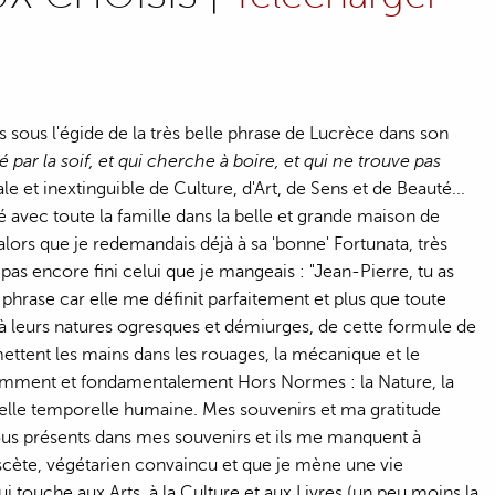
sous l'égide de la très belle phrase de Lucrèce dans son
 la soif, et qui cherche à boire, et qui ne trouve pas
ale et inextinguible de Culture, d'Art, de Sens et de Beauté...
é avec toute la famille dans la belle et grande maison de
lors que je redemandais déjà à sa 'bonne' Fortunata, très
pas encore fini celui que je mangeais : "Jean-Pierre, tu as
 phrase car elle me définit parfaitement et plus que toute
e à leurs natures ogresques et démiurges, de cette formule de
ettent les mains dans les rouages, la mécanique et le
videmment et fondamentalement Hors Normes : la Nature, la
chelle temporelle humaine. Mes souvenirs et ma gratitude
 tous présents dans mes souvenirs et ils me manquent à
ascète, végétarien convaincu et que je mène une vie
i touche aux Arts, à la Culture et aux Livres (un peu moins la