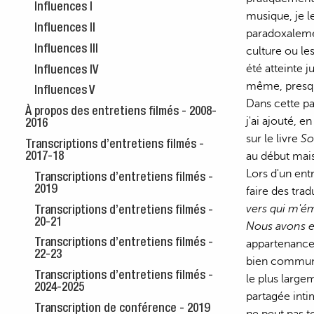
Influences I
musique, je l
Influences II
paradoxalemen
Influences III
culture ou les
été atteinte 
Influences IV
même, presqu
Influences V
Dans cette pa
À propos des entretiens filmés - 2008-
j'ai ajouté, 
2016
sur le livre
So
Transcriptions d’entretiens filmés -
au début mais
2017-18
Lors d'un ent
Transcriptions d’entretiens filmés -
2019
faire des tra
vers qui m'ém
Transcriptions d’entretiens filmés -
20-21
Nous avons ex
Transcriptions d’entretiens filmés -
appartenance 
22-23
bien commun à 
Transcriptions d’entretiens filmés -
le plus large
2024-2025
partagée inti
Transcription de conférence - 2019
ne peut pas to