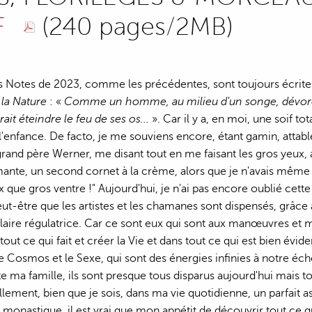
F
(240 pages/2MB)
 Notes de 2023, comme les précédentes, sont toujours écrites 
la Nature
: «
Comme un homme, au milieu d'un songe, dévoré par
rait éteindre le feu de ses os...
». Car il y a, en moi, une soif tot
 l'enfance. De facto, je me souviens encore, étant gamin, attabl
rand père Werner, me disant tout en me faisant les gros yeux, a
imante, un second cornet à la crème, alors que je n'avais même 
x que gros ventre !" Aujourd'hui, je n'ai pas encore oublié cette
eut-être que les artistes et les chamanes sont dispensés, grâc
aire régulatrice. Car ce sont eux qui sont aux manœuvres et m
out ce qui fait et créer la Vie et dans tout ce qui est bien é
 le Cosmos et le Sexe, qui sont des énergies infinies à notre é
ute ma famille, ils sont presque tous disparus aujourd'hui mais
llement, bien que je sois, dans ma vie quotidienne, un parfait 
monastique, il est vrai que mon appétit de découvrir tout ce qu