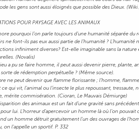
ode les gens sont aussi éloignés que possible des Dieux. (Wiki.
ATIONS POUR PAYSAGE AVEC LES ANIMAUX
nore pourquoi l’on parle toujours d’une humanité séparée du re
irs ne font-ils pas eux aussi partie de l’humanité ? L’humanité 
ctions infiniment diverses? Est-elle imaginable sans la nature 
relles. (Novalis)
ieu a pu se faire homme, il peut aussi devenir pierre, plante, an
 sorte de rédemption perpétuelle ? (Même source).
rbre ne peut devenir que flamme florissante ; l’homme, flamme
 ce qui vit, l’animal ou l’insecte le plus repoussant, tressaute, ne
re, mérite commisération. (Cioran, Le Mauvais Démiurge)
isparition des animaux est un fait d’une gravité sans précédent.
 pour lui. L’horreur d’apercevoir un homme là où l’on pouvait
nd un homme détruit gratuitement l'un des ouvrages de l'homm
, on l'appelle un sportif. P. 332