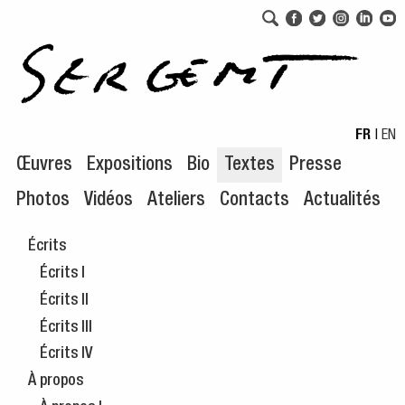
Aller au menu de navigation
Aller au contenu principal
FR
|
EN
Œuvres
Expositions
Bio
Textes
Presse
Photos
Vidéos
Ateliers
Contacts
Actualités
Écrits
Écrits I
Écrits II
Écrits III
Écrits IV
À propos