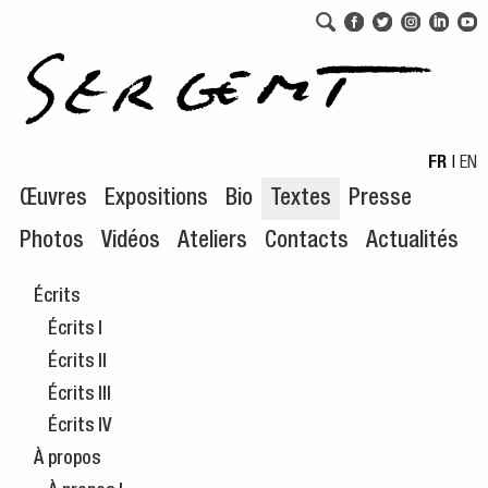
Aller au menu de navigation
Aller au contenu principal
FR
|
EN
Œuvres
Expositions
Bio
Textes
Presse
Photos
Vidéos
Ateliers
Contacts
Actualités
Écrits
Écrits I
Écrits II
Écrits III
Écrits IV
À propos