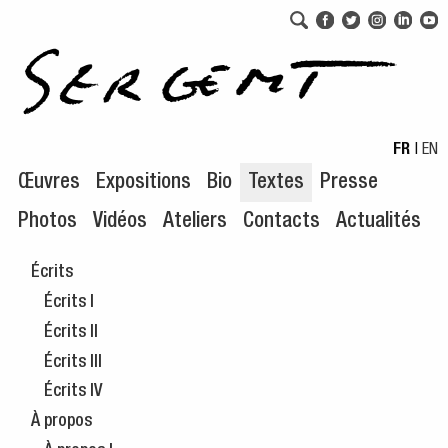
Aller au menu de navigation
Aller au contenu principal
FR
|
EN
Œuvres
Expositions
Bio
Textes
Presse
Photos
Vidéos
Ateliers
Contacts
Actualités
Écrits
Écrits I
Écrits II
Écrits III
Écrits IV
À propos