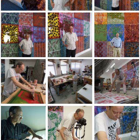
Portrait de Jean-Pierre Sergent ÃÂ l'exposition au Grand-Ca
Jean-Pierre Sergent in front of his wall i
Jean-Pierre Sergent 
Jean-Pierre Sergent in front of his wall installation at the Be
Portraits of the artist Jean-Pierre Sergen
Jean-Pierre Sergent 
Portraits of the artist Jean-Pierre Sergent taken by photograph
Portraits of the artist Jean-Pierre Sergen
Portraits of the arti