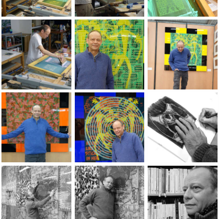
Portraits of the artist Jean-Pierre Sergent taken by photograph
Portraits of the artist Jean-Pierre Sergen
Portraits of the arti
Portraits of the artist Jean-Pierre Sergent taken by photograph
Jean-Pierre Sergent, photos du vernissag
Jean-Pierre Sergent
Jean-Pierre Sergent, photos du vernissage ÃÂ la 8ÃÂ¨me Bie
Jean-Pierre Sergent, photos du vernissag
Portraits of Jean-P