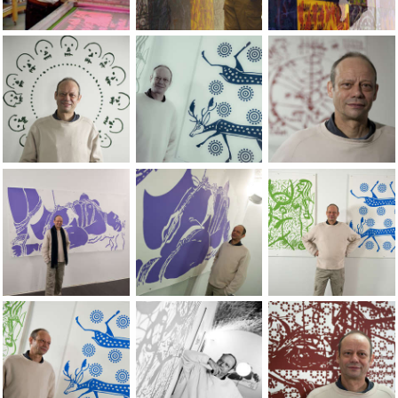
Portraits of the artist Jean-Pierre Sergent taken by photograph
Installation de Nature, Cultures, L'Origi
Installation de Natu
Photos de Lionel Georges, Galerie Omnibus, 05-04-2013
Photos de Lionel Georges, Galerie Omn
Photos de Lionel G
Photos de Lionel Georges, Galerie Omnibus, 05-04-2013
Photos de Lionel Georges, Galerie Omn
Photos de Lionel G