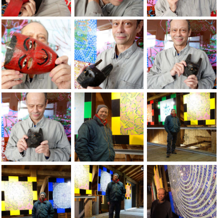
JEAN-PIERRE SERGENT > Ã¢â¬ÅDEATH-LIFE-DEATHÃ¢â¬Â.
JEAN-PIERRE SERGENT > Ã¢â¬ÅDEATH-
JEAN-PIERRE SERGE
JEAN-PIERRE SERGENT > Ã¢â¬ÅDEATH-LIFE-DEATHÃ¢â¬Â.
JEAN-PIERRE SERGENT > Ã¢â¬ÅDEATH-
JEAN-PIERRE SERGE
JEAN-PIERRE SERGENT > Ã¢â¬ÅDEATH-LIFE-DEATHÃ¢â¬Â.
Portraits of the artist Jean-Pierre Sergen
Jean-Pierre Sergent 