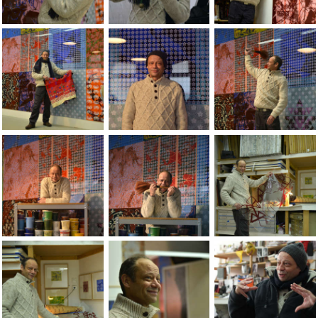
Portrait de Jean-Pierre sergent par Magali Teyssier, BesanÃÂ§on
Portrait de Jean-Pierre sergent par Magali
Portrait de Jean-Pier
Portrait de Jean-Pierre sergent par Magali Teyssier, BesanÃÂ§on
Portrait de Jean-Pierre sergent par Magali
Portrait de Jean-Pier
Portrait de Jean-Pierre sergent par Magali Teyssier, BesanÃÂ§on
Portrait de Jean-Pierre sergent par Magali
Portrait de Jean-Pier