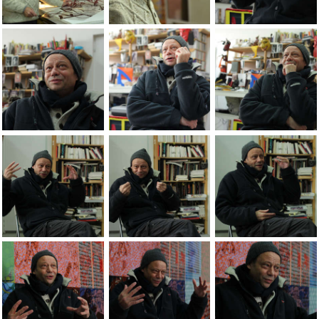
Portrait de Jean-Pierre sergent par Magali Teyssier, BesanÃÂ§on
Portrait de Jean-Pierre sergent par Magali
Jean-Pierre Sergent,
Jean-Pierre Sergent, portraits in the studio by Jeanne Devis, 
Jean-Pierre Sergent, portraits in the stu
Jean-Pierre Sergent,
Jean-Pierre Sergent, portraits in the studio by Jeanne Devis, 
Jean-Pierre Sergent, portraits in the stu
Jean-Pierre Sergent,