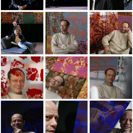
Jean-Pierre Sergent at the set design of Verdi's Traviata Ope
Jean-Pierre Sergent at the set design of 
Jean-Pierre Sergent 
Jean-Pierre Sergent at the set design of Verdi's Traviata Ope
Portrait ÃÂ l'atelier, 2008. Photo Yves Pet
Portrait ÃÂ l'atelie
Portrait ÃÂ l'atelier, 2008. Photo Yves Petit.
Portrait ÃÂ l'atelier, 2008. Photo Yves Pet
Portrait ÃÂ l'atelie