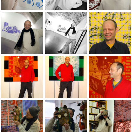
Photos de Lionel Georges, Galerie Omnibus, 05-04-2013
Photos de Lionel Georges, Galerie Omn
Photos de Lionel G
Photos de Lionel Georges, Galerie Omnibus, 05-04-2013
Photos de Lionel Georges, Galerie Omn
Photo par StÃÂ©ph
Portraits of the artist Jean-Pierre Sergent taken by photograph
Portraits of the artist Jean-Pierre Sergen
Portraits of the arti