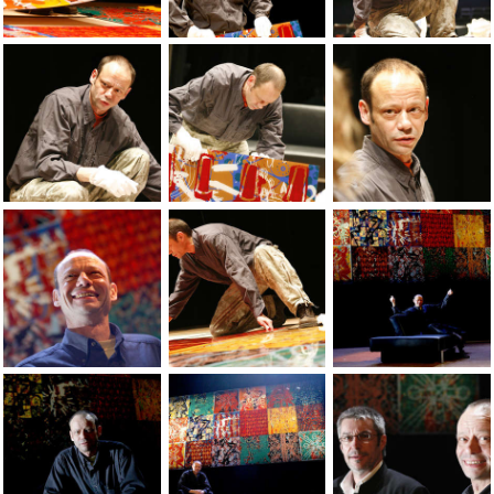
Jean-Pierre Sergent at the set design of Verdi's Traviata Ope
Jean-Pierre Sergent at the set design of 
Photos by Yves Petit
Photos by Yves Petit, Jean-Pierre Sergent in front of the set
Photos by Yves Petit, Jean-Pierre Sergent
Photos by Yves Petit
Photos by Yves Petit, Jean-Pierre Sergent in front of the set
Jean-Pierre Sergent at the set design of 
Jean-Pierre Sergent 