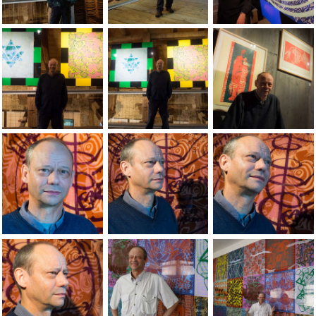
Jean-Pierre Sergent in front of the painting installation at 
Jean-Pierre Sergent in front of the pain
Jean-Pierre Sergent
Jean-Pierre Sergent au finissage de l'exposition au Grand-Ca
Portrait de Jean-Pierre Sergent ÃÂ l'e
Jean-Pierre Sergent
Jean-Pierre Sergent au finissage de l'exposition au Grand-Ca
Jean-Pierre Sergent au finissage de l'e
Portrait de Jean-Pi