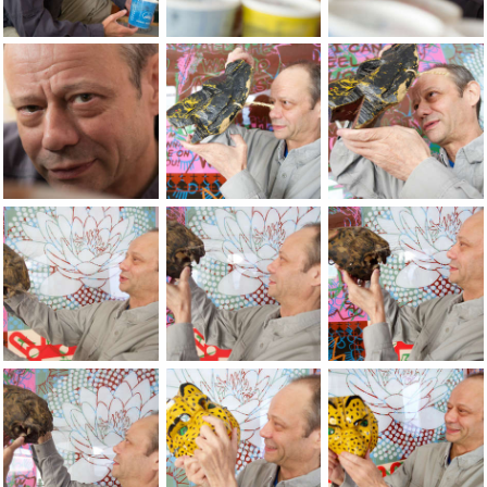
Portraits of the artist Jean-Pierre Sergent, by Lionel George
Portraits of the artist Jean-Pierre Serg
Portraits of the art
Portraits of the artist Jean-Pierre Sergent, by Lionel George
JEAN-PIERRE SERGENT > Ã¢â¬ÅDEATH-
JEAN-PIERRE SERGE
JEAN-PIERRE SERGENT > Ã¢â¬ÅDEATH-LIFE-DEATHÃ¢â¬Â.
JEAN-PIERRE SERGENT > Ã¢â¬ÅDEATH-
JEAN-PIERRE SERGE