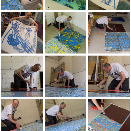
Portraits of the artist Jean-Pierre Sergent, by ÃÂ©Lionel Ge
Portraits of the artist Jean-Pierre Serg
Portraits of the art
Portraits of the artist Jean-Pierre Sergent, by ÃÂ©Lionel Ge
Portraits of the artist Jean-Pierre Serg
Portraits of the art
Portraits of the artist Jean-Pierre Sergent, by ÃÂ©Lionel Ge
Portraits of the artist Jean-Pierre Serg
Portraits of the art