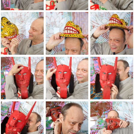
JEAN-PIERRE SERGENT > Ã¢â¬ÅDEATH-LIFE-DEATHÃ¢â¬Â.
JEAN-PIERRE SERGENT > Ã¢â¬ÅDEATH-
JEAN-PIERRE SERGE
JEAN-PIERRE SERGENT > Ã¢â¬ÅDEATH-LIFE-DEATHÃ¢â¬Â.
JEAN-PIERRE SERGENT > Ã¢â¬ÅDEATH-
JEAN-PIERRE SERGE
JEAN-PIERRE SERGENT > Ã¢â¬ÅDEATH-LIFE-DEATHÃ¢â¬Â.
JEAN-PIERRE SERGENT > Ã¢â¬ÅDEATH-
JEAN-PIERRE SERGE