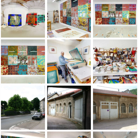
360ÃÂ° photo presenting Jean-Pierre Sergent's artist studio 
360ÃÂ° photo presenting Jean-Pierre Ser
360ÃÂ° photo presen
360ÃÂ° photo presenting Jean-Pierre Sergent's artist studio 
360ÃÂ° photo presenting Jean-Pierre Ser
360ÃÂ° photo presen
A FEW PHOTOS OF THE JEAN-PIERRE SERGENT STUDIO'S (2005-
A FEW PHOTOS OF THE JEAN-PIERRE SERG
A FEW PHOTOS OF TH