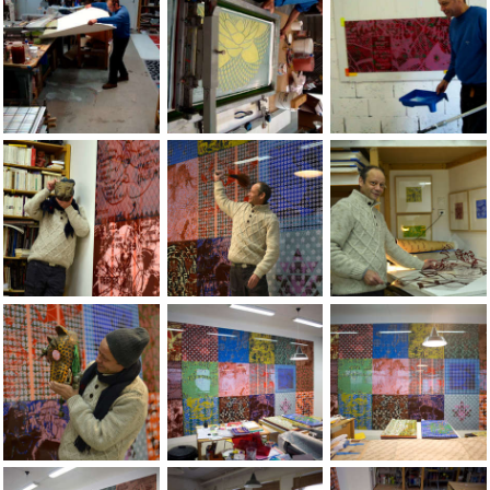
A FEW PHOTOS OF THE JEAN-PIERRE SERGENT STUDIO'S (2005-
A FEW PHOTOS OF THE JEAN-PIERRE SERG
A FEW PHOTOS OF TH
Portrait de Jean-Pierre sergent par Magali Teyssier, BesanÃÂ§on
Portrait de Jean-Pierre sergent par Magali
Portrait de Jean-Pier
Portrait de Jean-Pierre sergent par Magali Teyssier, BesanÃÂ§on
Jean-Pierre Sergent In the studio, prepar
Jean-Pierre Sergent 