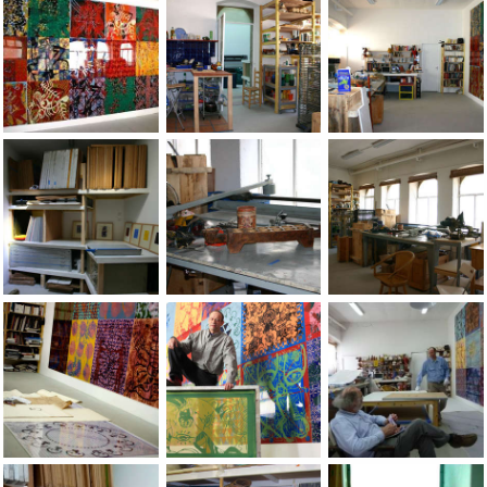
A FEW PHOTOS OF THE JEAN-PIERRE SERGENT STUDIO'S (2005-
A FEW PHOTOS OF THE JEAN-PIERRE SERG
A FEW PHOTOS OF TH
A FEW PHOTOS OF THE JEAN-PIERRE SERGENT STUDIO'S (2005-
A FEW PHOTOS OF THE JEAN-PIERRE SERG
A FEW PHOTOS OF TH
Vue de l'atelier, 30 avril 2009
Portrait ÃÂ l'atelier, 2011. Photo Yves Peti
Jean-Pierre Sergent