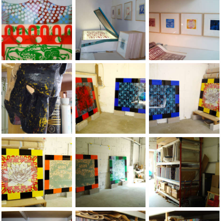
Jean-Pierre Sergent, details of the new mural installation the
Jean-Pierre Sergent, view of the BesanÃ
Jean-Pierre Sergent,
Jean-Pierre Sergent, view of the BesanÃÂ§on's studio, The M
A FEW PHOTOS OF THE JEAN-PIERRE SERG
A FEW PHOTOS OF TH
A FEW PHOTOS OF THE JEAN-PIERRE SERGENT STUDIO'S (2005-
A FEW PHOTOS OF THE JEAN-PIERRE SERG
A FEW PHOTOS OF TH