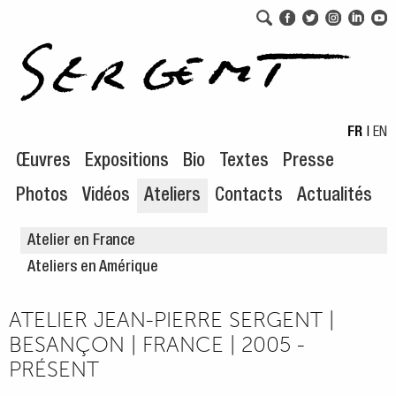
Aller au menu de navigation
Aller au contenu principal
FR
|
EN
Œuvres
Expositions
Bio
Textes
Presse
Photos
Vidéos
Ateliers
Contacts
Actualités
Atelier en France
Ateliers en Amérique
ATELIER JEAN-PIERRE SERGENT |
BESANÇON | FRANCE | 2005 -
PRÉSENT