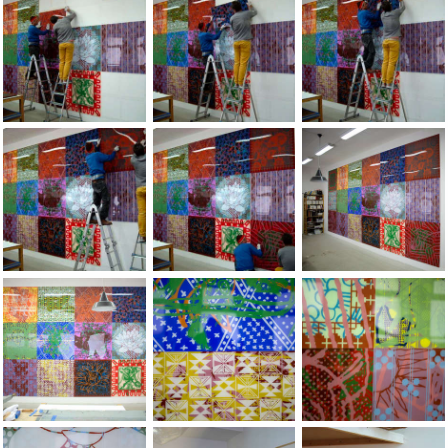
Jean-Pierre Sergent installing a new mural installation of 18 p
Jean-Pierre Sergent installing a new mural
Jean-Pierre Sergent 
Jean-Pierre Sergent installing a new mural installation of 18 p
Jean-Pierre Sergent installing a new mural
Jean-Pierre Sergent,
Jean-Pierre Sergent, view of the new mural installation of 18 p
Jean-Pierre Sergent, details of the new m
Jean-Pierre Sergent,