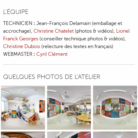
L'ÉQUIPE
TECHNICIEN
:
Jean-François Delamain (emballage et
accrochage),
Christine Chatelet
(photos & vidéos),
Lionel
Franck Georges
(conseiller technique photos & vidéos),
Christine Dubois
(relecture des textes en français)
WEBMASTER
:
Cyril Clément
QUELQUES PHOTOS DE L'ATELIER
360ÃÂ° photo presenting Jean-Pierre Sergent's artist studio 
360ÃÂ° photo presenting Jean-Pierre Ser
360ÃÂ° photo presen