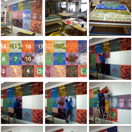
Jean-Pierre Sergent In the studio, preparing to change the wal
Jean-Pierre Sergent In the studio, prepar
Jean-Pierre Sergent 
Jean-Pierre Sergent drawing of the mural installation of 18 pa
Jean-Pierre Sergent drawing of the mural 
Jean-Pierre Sergent 
Jean-Pierre Sergent installing a new mural installation of 18 p
Jean-Pierre Sergent installing a new mural
Jean-Pierre Sergent 