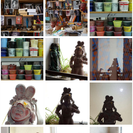
A FEW PHOTOS OF THE JEAN-PIERRE SERGENT STUDIO'S (2005-
A FEW PHOTOS OF THE JEAN-PIERRE SERG
Jean-Pierre Sergent,
Jean-Pierre Sergent, photos in the studio by Jeanne Devis, ta
Jean-Pierre Sergent, Ã¢â¬ÅFlowers And 
Jean-Pierre Sergent,
Jean-Pierre Sergent, Ã¢â¬ÅFlowers And Mexican Statues In Th
Jean-Pierre Sergent, Ã¢â¬ÅFlowers And 
Jean-Pierre Sergent,