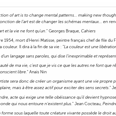
ction of art is to change mental patterns... making new though
 fonction de l'art est de changer les schémas mentaux... en re
art et la vie ne font qu'un
." Georges Braque,
Cahiers
 1954, mort d'Henri Matisse, peintre français chef de file du
 couleur. Il dira à la fin de sa vie : "
La couleur est une libératio
d'un langage sans paroles, qui dise l'inexprimable et représente
uté de ma vie, c'est que je vis ce que les autres ne font que rê
conscient libre
." Anaïs Nin
'artiste sera donc de créer un organisme ayant une vie propre p
plaire, mais à être assez actif pour exciter des sens secrets
." 
indre, acte qui exige une telle obéissance qu'il devient hypnos
onde qui nous entoure n'existent plus
." Jean Cocteau,
Peindre
a forme sous laquelle toute créature vivante possède le droit a