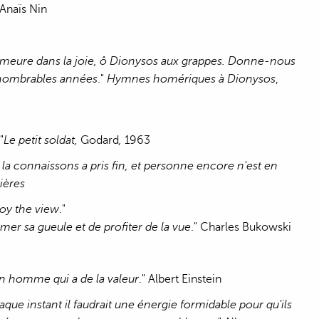
 Anaïs Nin
oi, demeure dans la joie, ô Dionysos aux grappes. Donne-nous
'innombrables années
."
Hymnes homériques à Dionysos
,
."
Le petit soldat,
Godard
,
1963
s la connaissons a pris fin, et personne encore n'est en
ières
joy the view
."
rmer sa gueule et de profiter de la vue
." Charles Bukowski
n homme qui a de la valeur
." Albert Einstein
haque instant il faudrait une énergie formidable pour qu'ils