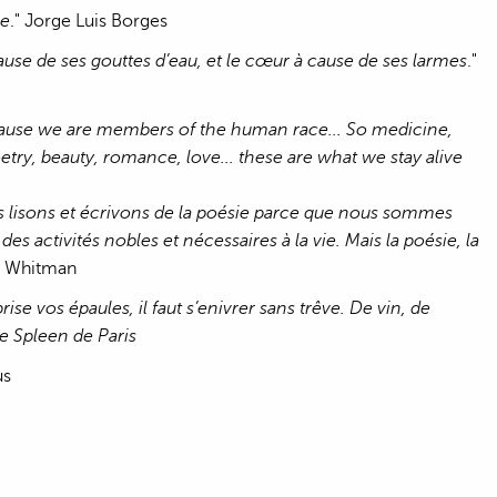
ue
." Jorge Luis Borges
 à cause de ses gouttes d’eau, et le cœur à cause de ses larmes
."
ecause we are members of the human race... So medicine,
oetry, beauty, romance, love... these are what we stay alive
us lisons et écrivons de la poésie parce que nous sommes
es activités nobles et nécessaires à la vie. Mais la poésie, la
t Whitman
rise vos épaules, il faut s’enivrer sans trêve. De vin, de
e Spleen de Paris
us