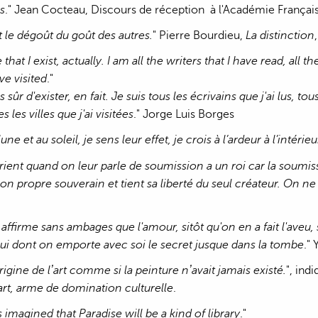
s
." Jean Cocteau, Discours de réception à l'Académie Françai
t le dégoût du goût des autres.
" Pierre Bourdieu,
La distinction
 that I exist, actually. I am all the writers that I have read, all
ave visited
."
s sûr d'exister, en fait. Je suis tous les écrivains que j'ai lus, t
s les villes que j'ai visitées
." Jorge Luis Borges
 lune et au soleil, je sens leur effet, je crois à l’ardeur à l’inté
 rient quand on leur parle de soumission a un roi car la soum
 propre souverain et tient sa liberté du seul créateur. On ne 
ffirme sans ambages que l'amour, sitôt qu'on en a fait l'aveu, s
lui dont on emporte avec soi le secret jusque dans la tombe
."
origine de lʼart comme si la peinture nʼavait jamais existé.
", ind
l’art, arme de domination culturelle
.
 imagined that Paradise will be a kind of library
."