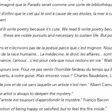
s imaginé que le Paradis serait comme une sorte de bibliothèq
ait d’infini que le ciel qui le soit à cause de ses étoiles, la mer
bert
d & write poetry because it's cute. We read & write poetry b
... these are noble pursuits and necessary to sustain life. But p
ns et n'écrivons pas de la poésie parce que c'est mignon. No
 la race humaine... La médecine, le droit, les affaires... sont d
mance, l'amour... c'est pour cela que nous restons en vie.
" Wal
toujours ivre. Pour ne pas sentir l'horrible fardeau du temps qui b
vertu, à votre guise. Mais enivrez-vous
!" Charles Baudelaire,
L
e joie et de vie sans laquelle un artiste n’est rien
." Albert Cam
he artist is always to deepen the mystery
."
 l'artiste est toujours d'approfondir le mystère
." Françis Bacon
uestion of being happy or satisfied, but to feel the fire inside
."