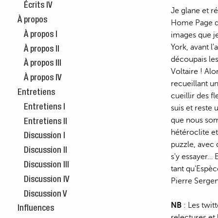
Écrits IV
Je glane et r
À propos
Home Page de 
À propos I
images que je
York, avant l
À propos II
découpais les 
À propos III
Voltaire ! Alo
À propos IV
recueillant u
Entretiens
cueillir des 
Entretiens I
suis et reste
que nous som
Entretiens II
hétéroclite e
Discussion I
puzzle, avec 
Discussion II
s'y essayer… E
Discussion III
tant qu'Espèc
Discussion IV
Pierre Sergen
Discussion V
NB
: Les twit
Influences
relectures et 