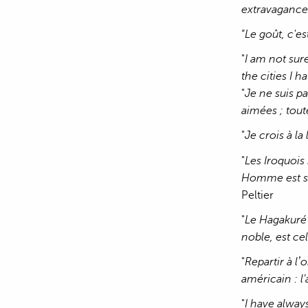
extravagance
“
Le goût, c'es
"
I am not sure
the cities I h
"
Je ne suis pa
aimées ; toute
"
Je crois à la
"
Les Iroquois
Homme est son
Peltier
"
Le Hagakuré a
noble, est ce
"
Repartir à lʼ
américain
: 
"
I have always