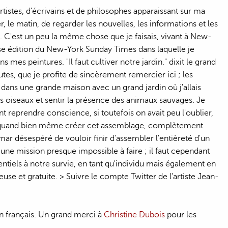
rtistes, d'écrivains et de philosophes apparaissant sur ma
, le matin, de regarder les nouvelles, les informations et les
 C'est un peu la même chose que je faisais, vivant à New-
osse édition du New-York Sunday Times dans laquelle je
s mes peintures. "Il faut cultiver notre jardin." dixit le grand
nautes, que je profite de sincèrement remercier ici ; les
ans une grande maison avec un grand jardin où j'allais
des oiseaux et sentir la présence des animaux sauvages. Je
t reprendre conscience, si toutefois on avait peu l'oublier,
Et quand bien même créer cet assemblage, complètement
r désespéré de vouloir finir d'assembler l'entièreté d'un
une mission presque impossible à faire ; il faut cependant
sentiels à notre survie, en tant qu'individu mais également en
use et gratuite. > Suivre le compte Twitter de l'artiste Jean-
 en français. Un grand merci à
Christine Dubois
pour les