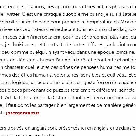
écupère des citations, des aphorismes et des petites phrases d'a
Twitter. C'est une pratique quotidienne quand je suis à l'atelier
 scrolle sur cette page pour prendre la température du Monde.
'arrivée des ordinateurs, en achetant tous les dimanches la gr
images qui m'interpellaient, pour les sérigraphier, plus tard, dan
rs, je choisis des petits extraits de textes diffusés par les inter
n peu comme quelqu'un ayant vécu dans une époque lointaine, d
fleurs, des légumes, humer l'air de la forêt et écouter le chant 
 un chasseur cueilleur et ces bribes de pensées humaines me fon
mes des êtres humains, volontaires, sensibles et cultivés… 
t sans logique, un peu comme dans un geste fou ou un cauchema
des pièces provenant de puzzles totalement différents, semble 
t l'Art, la Littérature et la Culture étant des biens communs es
e, il faut donc les partager bien largement et de manière génére
t :
jpsergentartist
ters trouvés en anglais sont présentés ici en anglais et traduits
les corrections des textes.