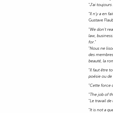
"
J'ai toujour
“
Il n’y a en f
Gustave Flau
"
We don't rea
law, business
for
."
"
Nous ne liso
des membres de
beauté, la ro
"
Il faut être 
poésie ou de 
"
Cette force d
"
The job of t
"
Le travail de
"
It is not a q