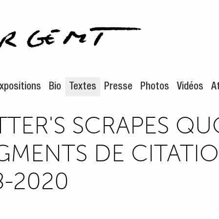
enu de navigation
ontenu principal
xpositions
Bio
Textes
Presse
Photos
Vidéos
At
TTER'S SCRAPES QUO
GMENTS DE CITATIO
8-2020