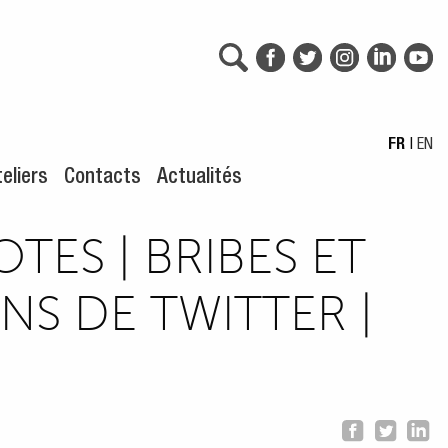
FR
|
EN
eliers
Contacts
Actualités
TES | BRIBES ET
NS DE TWITTER |