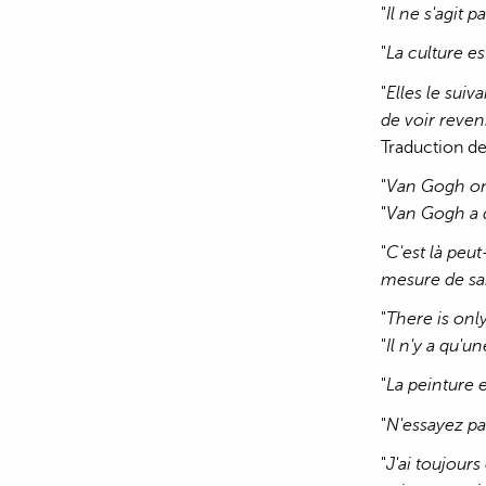
"
Il ne s'agit p
"
La culture es
"
Elles le suiv
de voir reven
Traduction de
"
Van Gogh onc
"
Van Gogh a d
"
C'est là peut
mesure de sai
"
There is only
"
Il n'y a qu'u
"
La peinture e
"
N'essayez pa
"
J'ai toujours