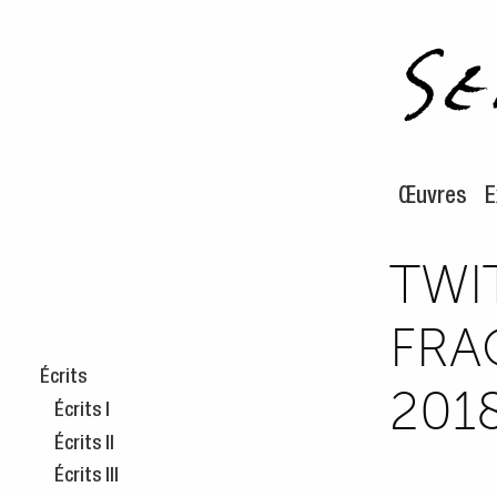
Aller au m
Aller au c
Œuvres
E
TWI
FRA
Écrits
201
Écrits I
Écrits II
Écrits III