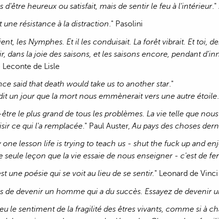
as d'être heureux ou satisfait, mais de sentir le feu à l'intérieur
."
t une résistance à la distraction
." Pasolini
aient, les Nymphes. Et il les conduisait. La forêt vibrait. Et t
ir, dans la joie des saisons, et les saisons encore, pendant d
 Leconte de Lisle
e said that death would take us to another star
."
it un jour que la mort nous emmènerait vers une autre étoile
-être le plus grand de tous les problèmes. La vie telle que nou
sir ce qui l'a remplacée
." Paul Auster,
Au pays des choses dern
 one lesson life is trying to teach us - shut the fuck up and en
ne seule leçon que la vie essaie de nous enseigner - c'est de fe
st une poésie qui se voit au lieu de se sentir.
" Leonard de Vinci
s de devenir un homme qui a du succès. Essayez de devenir u
 eu le sentiment de la fragilité des êtres vivants, comme si à c