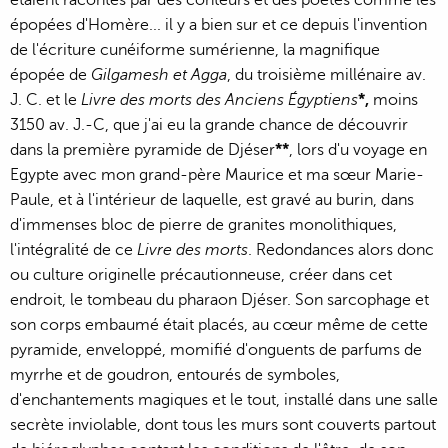
étaient racontés par des conteurs et des poètes comme les
épopées d'Homère... il y a bien sur et ce depuis l'invention
de l'écriture cunéiforme sumérienne, la magnifique
épopée de
Gilgamesh et Agga
, du troisième millénaire av.
J. C. et le
Livre des morts des Anciens Égyptiens
*,
moins
3150 av. J.-C, que j'ai eu la grande chance de découvrir
dans la première pyramide de Djéser
**
, lors d'u voyage en
Egypte avec mon grand-père Maurice et ma sœur Marie-
Paule, et à l'intérieur de laquelle, est gravé au burin, dans
d'immenses bloc de pierre de granites monolithiques,
l'intégralité de ce
Livre des morts
. Redondances alors donc
ou culture originelle précautionneuse, créer dans cet
endroit, le tombeau du pharaon Djéser. Son sarcophage et
son corps embaumé était placés, au cœur même de cette
pyramide, enveloppé, momifié d'onguents de parfums de
myrrhe et de goudron, entourés de symboles,
d'enchantements magiques et le tout, installé dans une salle
secrète inviolable, dont tous les murs sont couverts partout