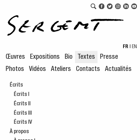
Aller au menu de navigation
Aller au contenu principal
FR
|
EN
Œuvres
Expositions
Bio
Textes
Presse
Photos
Vidéos
Ateliers
Contacts
Actualités
Écrits
Écrits I
Écrits II
Écrits III
Écrits IV
À propos