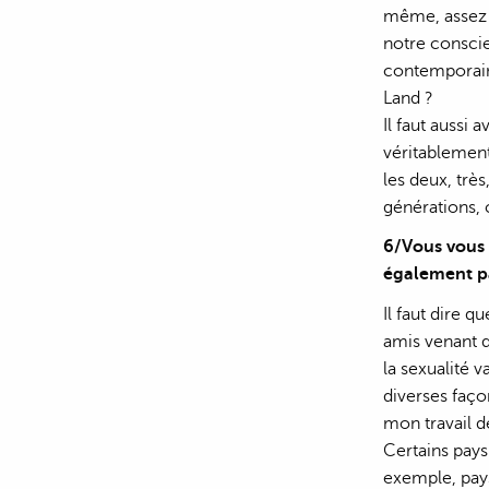
même, assez 
notre consci
contemporains
Land ?
Il faut aussi
véritablement
les deux, trè
générations, 
6/Vous vous 
également pa
Il faut dire q
amis venant d
la sexualité 
diverses façon
mon travail d
Certains pays
exemple, pays