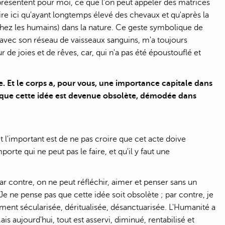
présentent pour moi, ce que l'on peut appeler des matrices
t dire ici qu'ayant longtemps élevé des chevaux et qu'après la
ta chez les humains) dans la nature. Ce geste symbolique de
avec son réseau de vaisseaux sanguins, m'a toujours
r de joies et de rêves, car, qui n'a pas été époustouflé et
vie. Et le corps a, pour vous, une importance capitale dans
ez que cette idée est devenue obsolète, démodée dans
; et l'important est de ne pas croire que cet acte doive
rte qui ne peut pas le faire, et qu'il y faut une
Par contre, on ne peut réfléchir, aimer et penser sans un
 Je ne pense pas que cette idée soit obsolète ; par contre, je
alement sécularisée, déritualisée, désanctuarisée. L'Humanité a
is aujourd'hui, tout est asservi, diminué, rentabilisé et