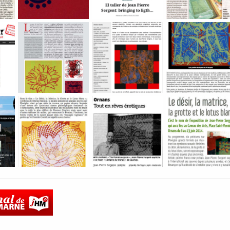
a confÃ©rence de Jean-Pierre Sergent au musÃ©e Charles de B
Press articles of the artist Jean-Pierre Sergent for the ye
ARTICLE BY MELINA PITERBARG (Aura Art
Jean-Pierre Serg
arte in plexiglass: intervista a Jean-Pierre Sergent by Simona 
Jean-Pierre Sergent Ã¢â¬ÅAnima MundiÃ¢â¬Â: mostra all
ARTICLE DE THIERRY SAVATIER > DEU
Jean-Pierre Serg
 French Artist Jean-Pierre Sergent: Art, Sex and Subconscious 
Article par Thierry Savatier pour son Blog, les Mauvaise 
Article Est Republicain. 10 juin 2014
Article par Soph