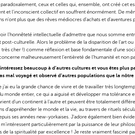
paradoxalement, ceux et celles qui, ensemble, ont créé cet e
ent et l'inconscient collectif en souffrent énormément. De m
 n'ont plus que des rêves médiocres d'achats et d'aventures p
 avoir l'honnêteté intellectuelle d'admettre que nous somme entr
 post-culturelle. Alors le problème de la disparition de l'art 
s, très cher !) comme réflexion et base fondamentale d'une s
concerne malheureusement l'entièreté de l'humanité et non pa
intéressez beaucoup à d’autres cultures et vous êtes plus pa
s mal voyagé et observé d’autres populations que la nôtre ?
ue j'ai eu la grande chance de vivre et de travailler très longte
u monde entier, ce qui a aiguisé et développer ma tolérance et
varient d'un continent à l'autre et peuvent être totalement diffé
s d'appréhender le monde et la vie, au travers de rituels séculai
epuis ses années new-yorkaises. J'adore également bien évide
 m'intéressent particulièrement par la puissance de leur philoso
 de la spiritualité par excellence ! Je reste vraiment fasciné p