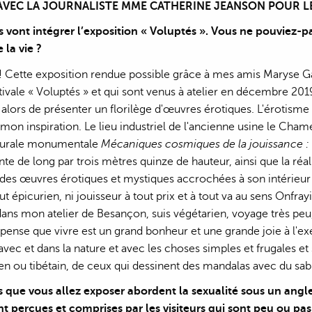
AVEC LA JOURNALISTE MME CATHERINE JEANSON POUR LE
 vont intégrer l’exposition « Voluptés ». Vous ne pouviez-pa
 la vie ?
 ! Cette exposition rendue possible grâce à mes amis Maryse Ga
tivale « Voluptés » et qui sont venus à atelier en décembre 2
alors de présenter un florilège d'œuvres érotiques. L'érotisme et
 mon inspiration. Le lieu industriel de l'ancienne usine le Cha
 murale monumentale
Mécaniques cosmiques de la jouissance : 
te de long par trois mètres quinze de hauteur, ainsi que la réal
des œuvres érotiques et mystiques accrochées à son intérieur et 
out épicurien, ni jouisseur à tout prix et à tout va au sens Onfr
ns mon atelier de Besançon, suis végétarien, voyage très peu, 
 pense que vivre est un grand bonheur et une grande joie à l'
avec et dans la nature et avec les choses simples et frugales et 
n ou tibétain, de ceux qui dessinent des mandalas avec du sab
 que vous allez exposer abordent la sexualité sous un angl
nt perçues et comprises par les visiteurs qui sont peu ou pas