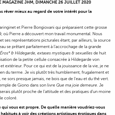
 MAGAZINE JHM, DIMANCHE 26 JUILLET 2020
s rêver mieux au regard de votre intérêt pour la
ringinet et Pierre Bongiovani qui préparaient cette grosse
019, où Pierre a découvert mon travail monumental. Nous
 ses représentations picturales étant, par ailleurs, la source
meau se prêtant parfaitement à l'accrochage de la grande
Éros* & Hildegarde, extases mystiques & sexuelles
de huit
isation de la petite cellule consacrée à Hildegarde von
extérieur. Pour ce qui est de la jouissance de la vie, je ne
ayien du terme. Je vis plutôt très humblement, frugalement et
ne sors presque jamais, ne bois que de l'eau et du thé vert.
exemple de Giono dans son livre
Que ma joie demeure
. Je
serais plutôt proche de l'attitude et des pratiques d'un moine
le coloré.
e qui vous est propre. De quelle manière voudriez-vous
 habitués à voir des créations artistiques érotiques dans