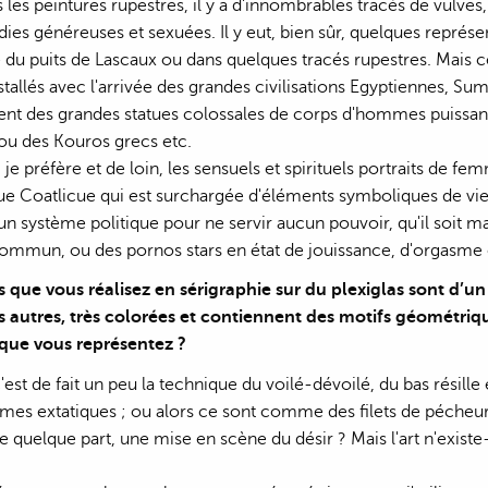
les peintures rupestres, il y a d'innombrables tracés de vulve
ies généreuses et sexuées. Il y eut, bien sûr, quelques représ
 du puits de Lascaux ou dans quelques tracés rupestres. Mais c
nstallés avec l'arrivée des grandes civilisations Egyptiennes, S
ent des grandes statues colossales de corps d'hommes puiss
ou des Kouros grecs etc.
 je préfère et de loin, les sensuels et spirituels portraits de
e Coatlicue qui est surchargée d'éléments symboliques de vie e
'un système politique pour ne servir aucun pouvoir, qu'il soit m
mmun, ou des pornos stars en état de jouissance, d'orgasme e
 que vous réalisez en sérigraphie sur du plexiglas sont d’un
s autres, très colorées et contiennent des motifs géométriqu
que vous représentez ?
'est de fait un peu la technique du voilé-dévoilé, du bas résille
mes extatiques ; ou alors ce sont comme des filets de pécheu
re quelque part, une mise en scène du désir ? Mais l'art n'exist