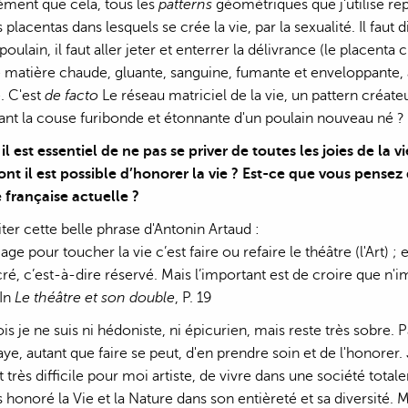
ément que cela, tous les
patterns
géométriques que j'utilise re
 placentas dans lesquels se crée la vie, par la sexualité. Il fau
oulain, il faut aller jeter et enterrer la délivrance (le placen
 matière chaude, gluante, sanguine, fumante et enveloppante, 
. C'est
de facto
Le réseau matriciel de la vie, un pattern créateu
nt la couse furibonde et étonnante d'un poulain nouveau né ?
il est essentiel de ne pas se priver de toutes les joies de la 
ont il est possible d’honorer la vie ? Est-ce que vous pens
 française actuelle ?
iter cette belle phrase d'Antonin Artaud :
gage pour toucher la vie c’est faire ou refaire le théâtre (l'Art) 
, c’est-à-dire réservé. Mais l’important est de croire que n'impo
 In
Le théâtre et son double
, P. 19
is je ne suis ni hédoniste, ni épicurien, mais reste très sobre. 
aye, autant que faire se peut, d'en prendre soin et de l'honorer.
t très difficile pour moi artiste, de vivre dans une société tot
honoré la Vie et la Nature dans son entièreté et sa diversité. Ma