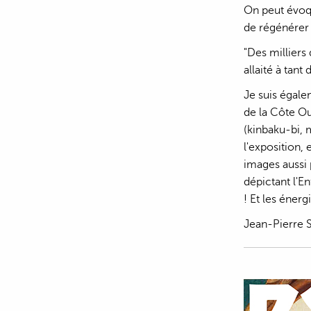
On peut évoqu
de régénérer 
"Des milliers 
allaité à tant
Je suis égale
de la Côte O
(kinbaku-bi, 
l'exposition, 
images aussi
dépictant l'En
! Et les éner
Jean-Pierre 