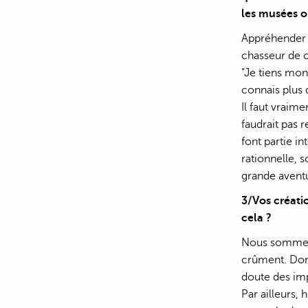
les musées o
Appréhender l
chasseur de 
"Je tiens mon
connais plus q
Il faut vraim
faudrait pas r
font partie in
rationnelle, 
grande aventu
3/Vos créati
cela ?
Nous sommes t
crûment. Donc
doute des imp
Par ailleurs,