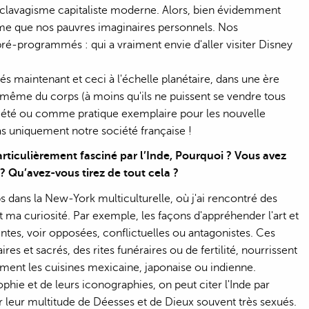
sclavagisme capitaliste moderne. Alors, bien évidemment
ême que nos pauvres imaginaires personnels. Nos
ré-programmés : qui a vraiment envie d'aller visiter Disney
és maintenant et ceci à l'échelle planétaire, dans une ère
ou même du corps (à moins qu'ils ne puissent se vendre tous
ociété ou comme pratique exemplaire pour les nouvelle
s uniquement notre société française !
rticulièrement fasciné par l’Inde, Pourquoi ? Vous avez
 Qu’avez-vous tirez de tout cela ?
mps dans la New-York multiculturelle, où j'ai rencontré des
 ma curiosité. Par exemple, les façons d'appréhender l'art et
rentes, voir opposées, conflictuelles ou antagonistes. Ces
res et sacrés, des rites funéraires ou de fertilité, nourrissent
ment les cuisines mexicaine, japonaise ou indienne.
phie et de leurs iconographies, on peut citer l'Inde par
ar leur multitude de Déesses et de Dieux souvent très sexués.