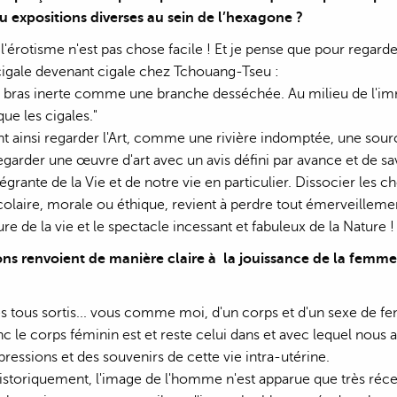
u expositions diverses au sein de l’hexagone ?
'érotisme n'est pas chose facile ! Et je pense que pour regarde
cigale devenant cigale chez Tchouang-Tseu :
 bras inerte comme une branche desséchée. Au milieu de l'immen
ue les cigales."
ent ainsi regarder l'Art, comme une rivière indomptée, une sou
egarder une œuvre d'art avec un avis défini par avance et de savo
tégrante de la Vie et de notre vie en particulier. Dissocier les 
scolaire, morale ou éthique, revient à perdre tout émerveillement
re de la vie et le spectacle incessant et fabuleux de la Nature !
ons renvoient de manière claire à la jouissance de la femme
ous sortis... vous comme moi, d'un corps et d'un sexe de femm
 le corps féminin est et reste celui dans et avec lequel nous 
ressions et des souvenirs de cette vie intra-utérine.
 historiquement, l'image de l'homme n'est apparue que très réce