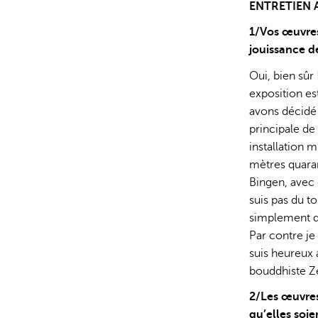
ENTRETIEN 
1/Vos œuvres
jouissance de
Oui, bien sûr
exposition es
avons décidé 
principale de
installation
mètres quaran
Bingen, avec 
suis pas du t
simplement da
Par contre je
suis heureux 
bouddhiste Ze
2/Les œuvres
qu’elles soie