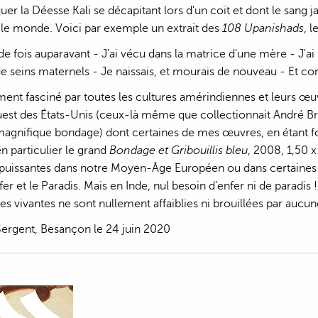
er la Déesse Kali se décapitant lors d'un coït et dont le sang ja
le monde. Voici par exemple un extrait des
108 Upanishads
, 
de fois auparavant - J'ai vécu dans la matrice d'une mère - J'ai p
 de seins maternels - Je naissais, et mourais de nouveau - Et co
ment fasciné par toutes les cultures amérindiennes et leurs 
uest des États-Unis (ceux-là même que collectionnait André B
magnifique bondage) dont certaines de mes œuvres, en étant f
en particulier le grand
Bondage et Gribouillis bleu
, 2008, 1,50 
 puissantes dans notre Moyen-Âge Européen ou dans certaine
fer et le Paradis. Mais en Inde, nul besoin d'enfer ni de paradis 
gies vivantes ne sont nullement affaiblies ni brouillées par auc
Sergent, Besançon le 24 juin 2020