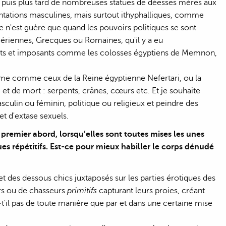
s, puis plus tard de nombreuses statues de déesses mères aux
entations masculines, mais surtout ithyphalliques, comme
e n'est guère que quand les pouvoirs politiques se sont
umériennes, Grecques ou Romaines, qu'il y a eu
ants et imposants comme les colosses égyptiens de Memnon,
 femme comme ceux de la Reine égyptienne Nefertari, ou la
t de mort : serpents, crânes, cœurs etc. Et je souhaite
asculin ou féminin, politique ou religieux et peindre des
t d'extase sexuels.
 premier abord, lorsqu’elles sont toutes mises les unes
es répétitifs. Est-ce pour mieux habiller le corps dénudé
 et des dessous chics juxtaposés sur les parties érotiques des
rs ou de chasseurs
primitifs
capturant leurs proies, créant
e-t'il pas de toute manière que par et dans une certaine mise