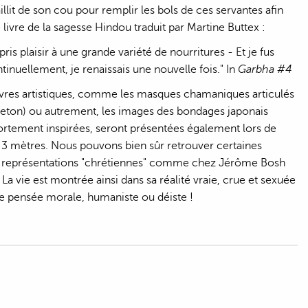
illit de son cou pour remplir les bols de ces servantes afin
le livre de la sagesse Hindou traduit par Martine Buttex :
ris plaisir à une grande variété de nourritures - Et je fus
ntinuellement, je renaissais une nouvelle fois." In
Garbha #4
œuvres artistiques, comme les masques chamaniques articulés
reton) ou autrement, les images des bondages japonais
ortement inspirées, seront présentées également lors de
x 3 mètres. Nous pouvons bien sûr retrouver certaines
s représentations "chrétiennes" comme chez Jérôme Bosh
! La vie est montrée ainsi dans sa réalité vraie, crue et sexuée
une pensée morale, humaniste ou déiste !