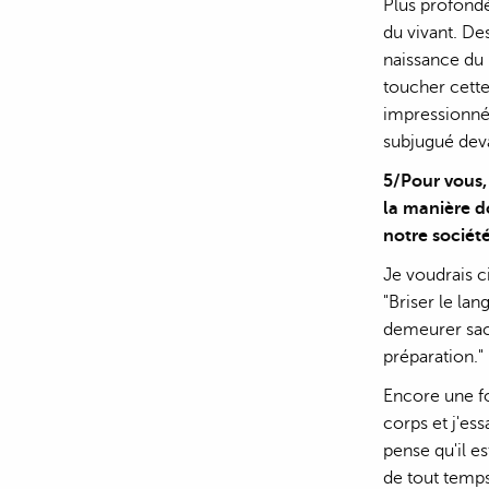
Plus profond
du vivant. Des
naissance du p
toucher cette
impressionné
subjugué deva
5/Pour vous, 
la manière d
notre société
Je voudrais c
"Briser le lan
demeurer sacré
préparation."
Encore une fo
corps et j'ess
pense qu'il es
de tout temps 