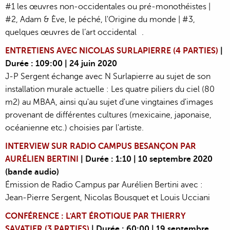
#1 les œuvres non-occidentales ou pré-monothéistes |
#2, Adam & Ève, le péché, l'Origine du monde | #3,
quelques œuvres de l’art occidental .
ENTRETIENS AVEC NICOLAS SURLAPIERRE (4 PARTIES)
|
Durée : 109:00 | 24 juin 2020
J-P Sergent échange avec N Surlapierre au sujet de son
installation murale actuelle : Les quatre piliers du ciel (80
m2) au MBAA, ainsi qu'au sujet d'une vingtaines d'images
provenant de différentes cultures (mexicaine, japonaise,
océanienne etc.) choisies par l'artiste.
INTERVIEW SUR RADIO CAMPUS BESANÇON PAR
AURÉLIEN BERTINI
| Durée : 1:10 | 10 septembre 2020
(bande audio)
Émission de Radio Campus par Aurélien Bertini avec :
Jean-Pierre Sergent, Nicolas Bousquet et Louis Ucciani
CONFÉRENCE : L'ART ÉROTIQUE PAR THIERRY
SAVATIER (3 PARTIES)
| Durée : 60:00 | 19 septembre