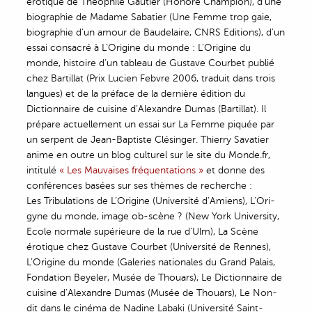
érotique de Théophile Gautier (Honoré Champion), d’une
biographie de Madame Sabatier (Une Femme trop gaie,
biographie d’un amour de Baudelaire, CNRS Editions), d’un
essai consacré à L’Origine du monde : L’Origine du
monde, histoire d’un tableau de Gustave Courbet publié
chez Bartillat (Prix Lucien Febvre 2006, traduit dans trois
langues) et de la préface de la dernière édition du
Dictionnaire de cuisine d’Alexandre Dumas (Bartillat). Il
prépare actuellement un essai sur La Femme piquée par
un serpent de Jean-Baptiste Clésinger. Thierry Savatier
anime en outre un blog culturel sur le site du Monde.fr,
intitulé
« Les Mauvaises fréquentations »
et donne des
conférences basées sur ses thèmes de recherche :
Les Tribulations de L’Origine (Université d’Amiens), L’Ori-
gyne du monde, image ob-scène ? (New York University,
Ecole normale supérieure de la rue d’Ulm), La Scène
érotique chez Gustave Courbet (Université de Rennes),
L’Origine du monde (Galeries nationales du Grand Palais,
Fondation Beyeler, Musée de Thouars), Le Dictionnaire de
cuisine d’Alexandre Dumas (Musée de Thouars), Le Non-
dit dans le cinéma de Nadine Labaki (Université Saint-