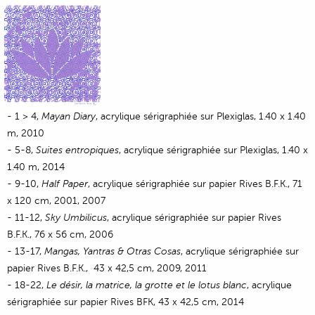
-
1 > 4,
Mayan Diary
, acrylique sérigraphiée sur Plexiglas, 1.40 x 1.40
m, 2010
- 5-8,
Suites entropiques
, acrylique sérigraphiée sur Plexiglas, 1.40 x
1.40 m, 2014
- 9-10,
Half Paper
, acrylique sérigraphiée sur papier Rives B.F.K., 71
x 120 cm, 2001, 2007
- 11-12,
Sky Umbilicus
, acrylique sérigraphiée sur papier Rives
B.F.K., 76 x 56 cm, 2006
- 13-17,
Mangas, Yantras & Otras Cosas
, acrylique sérigraphiée sur
papier Rives B.F.K., 43 x 42,5 cm, 2009, 2011
- 18-22,
Le désir, la matrice, la grotte et le lotus blanc
, acrylique
sérigraphiée sur papier Rives BFK, 43 x 42,5 cm, 2014