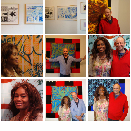
View of the Jean-Pierre Sergent exhibition's Erotic Graffitis &
View of the Jean-Pierre Sergent exhibition
Jean-Pierre Sergent 
Odile in front of the Orange painting @ Exhibition Erotic Graff
Bernard Reuter in front of the Blue & Red 
Odile & Jean-Pierre 
Odile in front of the Green Painting @ Exhibition Erotic Graffi
Bernard Reuter & Odile in front of the Blu
Odile & Jean-Pierre 