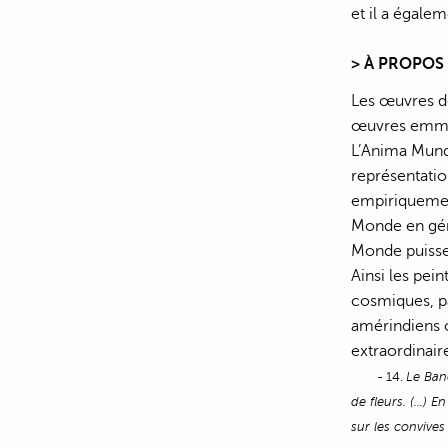
et il a égal
> À PROPOS
Les œuvres de
œuvres emmena
L’Anima Mundi 
représentatio
empiriquement
Monde en génér
Monde puissen
Ainsi les pei
cosmiques, pa
amérindiens 
extraordinaire
- 14.
Le Banq
de fleurs. (…) E
sur les convives