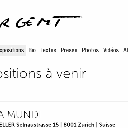
enu de navigation
ontenu principal
xpositions
Bio
Textes
Presse
Photos
Vidéos
At
sitions à venir
A MUNDI
LLER Selnaustrasse 15 | 8001 Zurich | Suisse