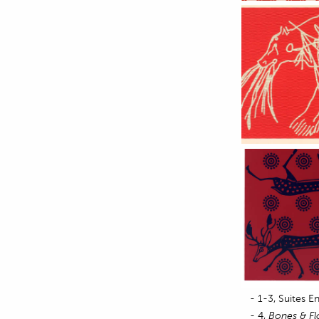
-
1-3, Suites E
- 4,
Bones & Fl