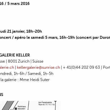
016
/
5 mars 2016
udi 21 janvier, 18h
-
20h
concert / apéro le samedi 5 mars, 16h-19h (concert par Doro
GALERIE
KELLER
sse | 8001 Zurich | Suisse
lerie.ch
|
kellergalerie@sunrise.ch
| + 41(0)44 202 09 63 | Por
endredi, 1h-6h / Samedi, 1h-5h
 la galerie : Mme Heidi Suter
NS