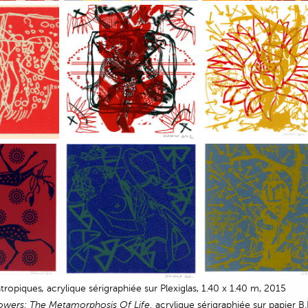
ntropiques
,
acrylique sérigraphiée sur Plexiglas, 1.40 x 1.40 m, 2015
,
owers: The Metamorphosis Of Life
acrylique sérigraphiée sur papier B