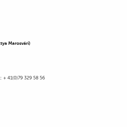
ttya Marosvári)
t: + 41(0)79 329 58 56