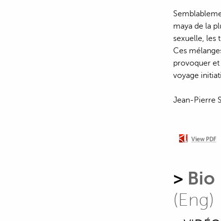
Semblablement
maya de la pl
sexuelle, les
Ces mélanges 
provoquer et 
voyage initia
Jean-Pierre 
>
Bio
(Eng)