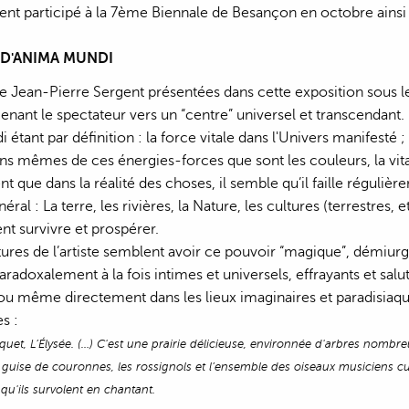
ement participé à la 7ème Biennale de Besançon en octobre ai
 D'ANIMA MUNDI
 Jean-Pierre Sergent présentées dans cette exposition sous le
nt le spectateur vers un “centre” universel et transcendant.
étant par définition : la force vitale dans l'Univers manifesté ; 
ns mêmes de ces énergies-forces que sont les couleurs, la vital
 que dans la réalité des choses, il semble qu’il faille réguli
al : La terre, les rivières, la Nature, les cultures (terrestres, 
t survivre et prospérer.
ntures de l’artiste semblent avoir ce pouvoir “magique”, démiur
radoxalement à la fois intimes et universels, effrayants et salu
ou même directement dans les lieux imaginaires et paradisiaq
s :
uet, L’Élysée. (…) C'est une prairie délicieuse, environnée d'arbres nombre
n guise de couronnes, les rossignols et l’ensemble des oiseaux musiciens cuei
 qu'ils survolent en chantant.